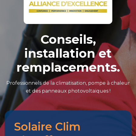
Conseils,
installation et
remplacements.
Professionnels de la climatisation, pompe à chaleur
et des panneaux photovoltaïques !
Solaire Clim
Merci
pour