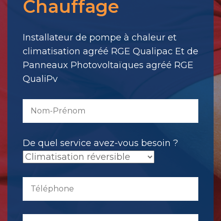
Chauffage
votre
message.
Il
Installateur de pompe à chaleur et
a
climatisation agréé RGE Qualipac Et de
été
Panneaux Photovoltaïques agréé RGE
envoyé.
QualiPv
De quel service avez-vous besoin ?